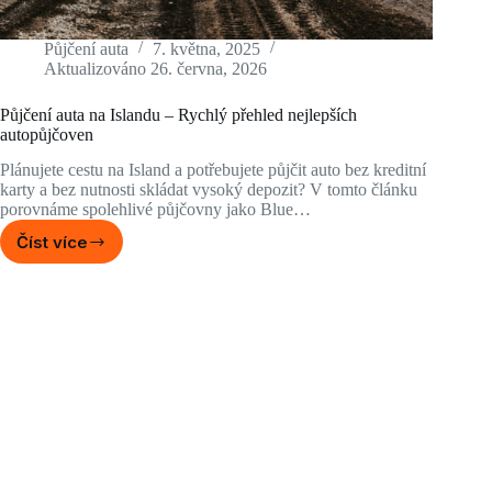
Půjčení auta
7. května, 2025
Aktualizováno
26. června, 2026
Půjčení auta na Islandu – Rychlý přehled nejlepších
autopůjčoven
Plánujete cestu na Island a potřebujete půjčit auto bez kreditní
karty a bez nutnosti skládat vysoký depozit? V tomto článku
porovnáme spolehlivé půjčovny jako Blue…
Číst více
Půjčení
auta
na
Islandu
–
Rychlý
přehled
nejlepších
autopůjčoven