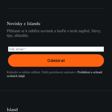
Novinky z Islandu
Přihlaste se k odběru novinek a buďte o krok napřed. Slevy,
tipy, aktuality.
Odebírat
Kdykoliv se můžete odhlásit. Další podrobnosti naleznete v
Prohlášení o ochraně
osobních údajů
.
Island