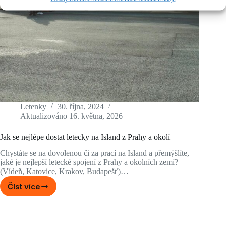
Letenky
30. října, 2024
Aktualizováno
16. května, 2026
Jak se nejlépe dostat letecky na Island z Prahy a okolí
Chystáte se na dovolenou či za prací na Island a přemýšlíte,
jaké je nejlepší letecké spojení z Prahy a okolních zemí?
(Vídeň, Katovice, Krakov, Budapešť)…
Číst více
Jak
se
nejlépe
dostat