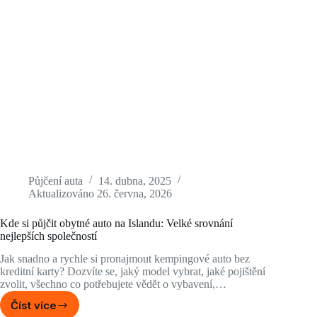
Půjčení auta
14. dubna, 2025
Aktualizováno
26. června, 2026
Kde si půjčit obytné auto na Islandu: Velké srovnání
nejlepších společností
Jak snadno a rychle si pronajmout kempingové auto bez
kreditní karty? Dozvíte se, jaký model vybrat, jaké pojištění
zvolit, všechno co potřebujete vědět o vybavení,…
Číst více
Kde