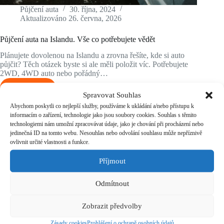
Půjčení auta
30. října, 2024
Aktualizováno
26. června, 2026
Půjčení auta na Islandu. Vše co potřebujete vědět
Plánujete dovolenou na Islandu a zrovna řešíte, kde si auto
půjčit? Těch otázek byste si ale měli položit víc. Potřebujete
2WD, 4WD auto nebo pořádný…
Číst více
Půjčení
Spravovat Souhlas
auta
Abychom poskytli co nejlepší služby, používáme k ukládání a/nebo přístupu k
na
informacím o zařízení, technologie jako jsou soubory cookies. Souhlas s těmito
Islandu.
technologiemi nám umožní zpracovávat údaje, jako je chování při procházení nebo
Vše
jedinečná ID na tomto webu. Nesouhlas nebo odvolání souhlasu může nepříznivě
co
ovlivnit určité vlastnosti a funkce.
potřebujete
vědět
Příjmout
Odmítnout
Zobrazit předvolby
Zásady cookies
Prohlášení o ochraně osobních údajů