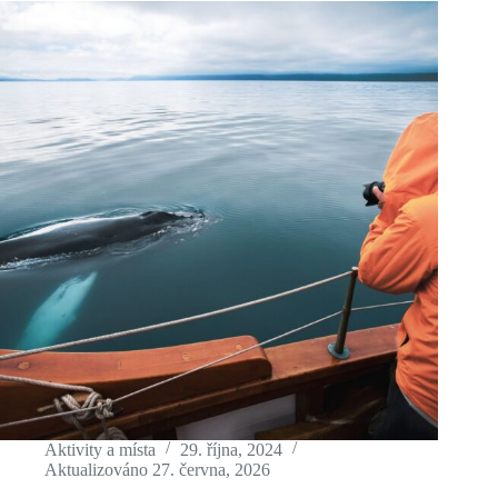
letecky
na
Island
z
Prahy
a
okolí
Aktivity a místa
29. října, 2024
Aktualizováno
27. června, 2026