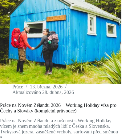
Práce
13. března, 2026
Aktualizováno
28. dubna, 2026
Práce na Novém Zélandu 2026 – Working Holiday víza pro
Čechy a Slováky (kompletní průvodce)
Práce na Novém Zélandu a zkušenost s Working Holiday
vízem je snem mnoha mladých lidí z Česka a Slovenska.
Tyrkysová jezera, zasněžené vrcholy, surfování před směnou
a…