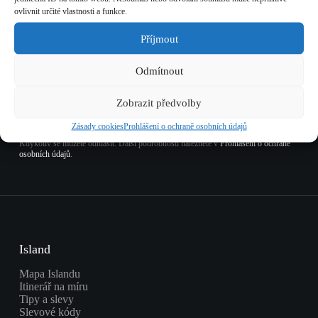
Novinky z Islandu
ovlivnit určité vlastnosti a funkce.
Přihlaste se k odběru novinek a buďte o krok napřed. Slevy,
tipy, aktuality.
Příjmout
Odmítnout
Zobrazit předvolby
Odebírat
Zásady cookies
Prohlášení o ochraně osobních údajů
Kdykoliv se můžete odhlásit. Další podrobnosti naleznete v
Prohlášení o ochraně
osobních údajů
.
Island
Mapa Islandu
Itinerář na míru
Tipy a slevy
Slevové kódy