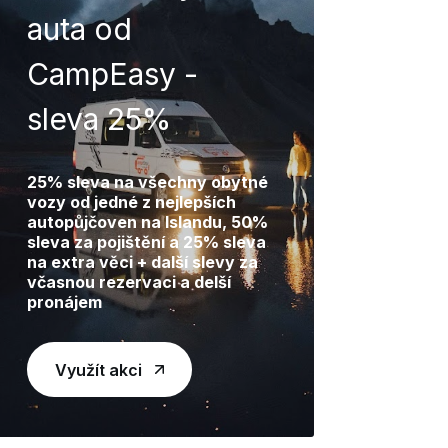
auta od
CampEasy -
sleva 25%
25% sleva na všechny obytné
vozy od jedné z nejlepších
autopůjčoven na Islandu, 50%
sleva za pojištění a 25% sleva
na extra věci + další slevy za
včasnou rezervaci a delší
pronájem
Využít akci