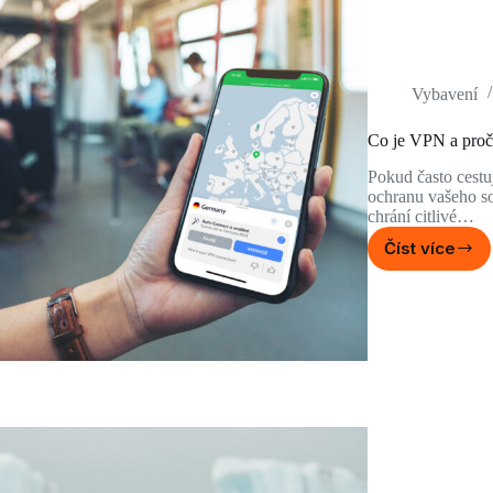
Vybavení
Co je VPN a proč 
Pokud často cestuj
ochranu vašeho so
chrání citlivé…
Číst více
Co
je
VPN
a
proč
ji
používa
při
cestová
Výhody
a
bezpeč