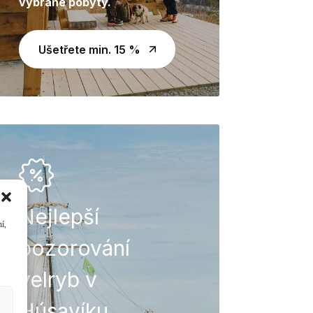
vybrané pobyty.
Ušetřete min. 15 %
Nejlepší
í,
pozorování
velryb v
Húsavíku