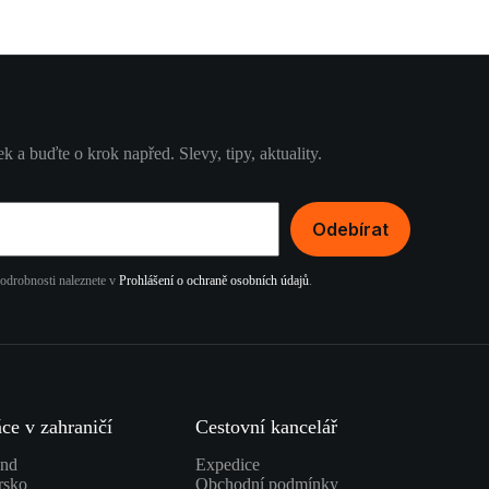
k a buďte o krok napřed. Slevy, tipy, aktuality.
Odebírat
podrobnosti naleznete v
Prohlášení o ochraně osobních údajů
.
ce v zahraničí
Cestovní kancelář
and
Expedice
rsko
Obchodní podmínky