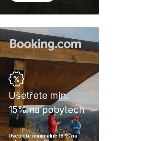
Ušetřete min.
15% na pobytech
Ušetřete minimálně 15 %
na