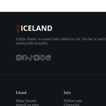
Zažijte Island, to ostatní jsme udělali za vás. Nechte se unést
možná ještě neslyšeli.
Socials
Island
Info
Mapa Islandu
Půjčení auta
Itinerář na míru
Ubytování