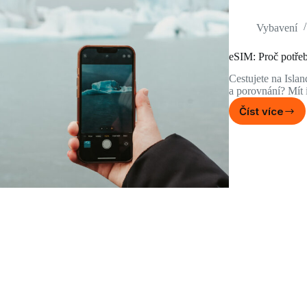
Vybavení
eSIM: Proč potřebu
Cestujete na Islan
a porovnání? Mít i
Číst více
eSIM:
Proč
potřebu
být
na
Islandu
připojen
k
internet