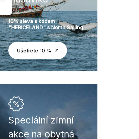
10% sleva s kódem
"HERICELAND" s North Sailing
Ušetřete 10 %
Speciální zimní
akce na obytná