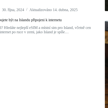
30. října, 2024
Aktualizováno
14. dubna, 2025
jete být na Islandu připojeni k internetu
d? Hledáte nejlepší eSIM a místní sim pro Island, včetně cen
nternet po ruce v zemi, jako Island je spíše…
jete
i
u