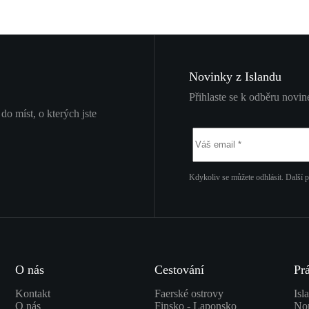
Novinky z Islandu
Přihlaste se k odběru novine
 do míst, o kterých jste
Kdykoliv se můžete odhlásit. Další 
O nás
Cestování
Prá
Kontakt
Faerské ostrovy
Isl
O nás
Finsko - Laponsko
No