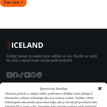
Číst více
Ledové
jeskyně
na
Islandu:
Kterou
si
vybrat
a
kdy
je
nejlepší
doba
Zažijte Island, to ostatní jsme udělali za vás. Nechte se unést
na
do míst, o kterých jste možná ještě neslyšeli.
návštěvu
Socials
Spravovat Souhlas
Abychom poskytli co nejlepší služby, používáme k ukládání a/nebo přístupu k
informacím o zařízení, technologie jako jsou soubory cookies. Souhlas s těmito
technologiemi nám umožní zpracovávat údaje, jako je chování při procházení nebo
Novinky z Islandu
jedinečná ID na tomto webu. Nesouhlas nebo odvolání souhlasu může nepříznivě