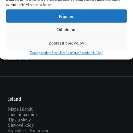
ovlivnit určité vlastnosti a funkce.
Přihlaste se k odběru novinek a buďte o krok napřed. Slevy,
tipy, aktuality.
Příjmout
Odmítnout
Odebírat
Zobrazit předvolby
Zásady cookies
Prohlášení o ochraně osobních údajů
Kdykoliv se můžete odhlásit. Další podrobnosti naleznete v
Prohlášení o ochraně
osobních údajů
.
Island
Mapa Islandu
Itinerář na míru
Tipy a slevy
Slevové kódy
Expedice - Vnitrozemí