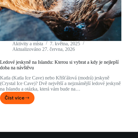
Aktivity a místa
7. května, 2025
Aktualizováno
27. června, 2026
Ledové jeskyně na Islandu: Kterou si vybrat a kdy je nejlepší
doba na návštěvu
Katla (Katla Ice Cave) nebo Křišťálová (modrá) jeskyně
(Crystal Ice Cave)? Dvě největší a nejznámější ledové jeskyně
na Islandu a otázka, která vám bude na…
Číst více
Ledové
jeskyně
na
Islandu:
Kterou
si
vybrat