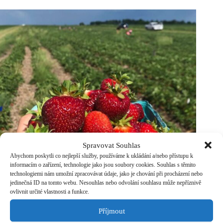
Zélandu
2026
–
Working
Holiday
víza
pro
Čechy
a
Slováky
(kompletní
průvodce)
Spravovat Souhlas
Abychom poskytli co nejlepší služby, používáme k ukládání a/nebo přístupu k
informacím o zařízení, technologie jako jsou soubory cookies. Souhlas s těmito
technologiemi nám umožní zpracovávat údaje, jako je chování při procházení nebo
jedinečná ID na tomto webu. Nesouhlas nebo odvolání souhlasu může nepříznivě
ovlivnit určité vlastnosti a funkce.
Práce
15. února, 2026
Příjmout
Aktualizováno
28. dubna, 2026