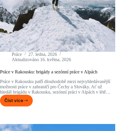
Práce
27. ledna, 2026
Aktualizováno
16. května, 2026
Práce v Rakousku: brigády a sezónní práce v Alpách
Práce v Rakousku patří dlouhodobě mezi nejvyhledávanější
možnosti práce v zahraničí pro Čechy a Slováky. Ať už
hledáš brigádu v Rakousku, sezónní práci v Alpách v létě…
Číst více
Práce
v
Rakousku:
brigády
a
sezónní