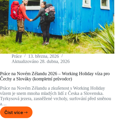
Práce
13. března, 2026
Aktualizováno
28. dubna, 2026
Práce na Novém Zélandu 2026 – Working Holiday víza pro
Čechy a Slováky (kompletní průvodce)
Práce na Novém Zélandu a zkušenost s Working Holiday
vízem je snem mnoha mladých lidí z Česka a Slovenska.
Tyrkysová jezera, zasněžené vrcholy, surfování před směnou
a…
Číst více
Práce
na
Novém