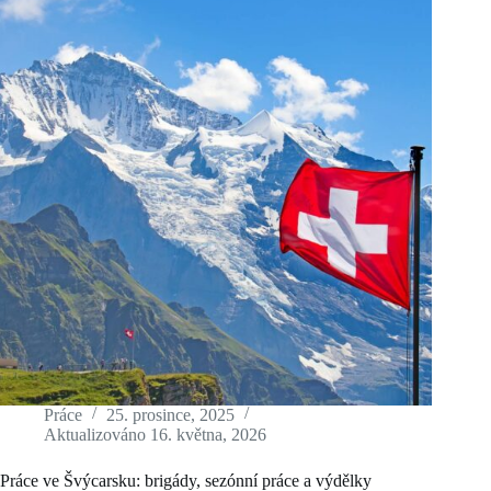
práce
v
Alpách
Práce
25. prosince, 2025
Aktualizováno
16. května, 2026
Práce ve Švýcarsku: brigády, sezónní práce a výdělky