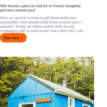
Sběr hroznů a práce na vinicích ve Francii: kompletní
průvodce sezónní prací
Práce na vinicích ve Francii patří dlouhodobě mezi
nejznámější a nejvyhledávanější formy sezónní práce v
zahraničí. Každý rok během období sběru hroznů
(vendanges) míří na francouzské vinice tisíce lidí z celé…
Číst více
Sběr
hroznů
a
práce
na
vinicích
ve
Francii:
kompletní
průvodce
sezónní
prací