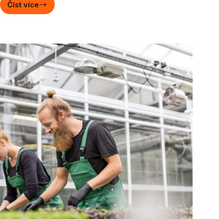
Číst více
Práce
ve
Švédsku
2026:
Kompletní
průvodce
sezónní
prací