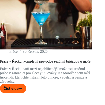
Práce
30. června, 2026
Práce v Řecku: kompletní průvodce sezónní brigádou u moře
Práce v Řecku patří mezi nejoblíbenější možnosti sezónní
práce v zahraničí pro Čechy i Slováky. Každoročně sem míří
tisíce lidí, kteří chtějí strávit léto u moře, vydělat si peníze a
zároveň…
Číst více
Práce
v
Řecku:
kompletní