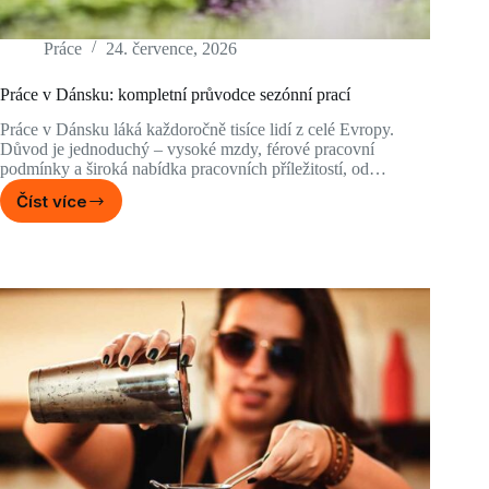
Práce
24. července, 2026
Práce v Dánsku: kompletní průvodce sezónní prací
Práce v Dánsku láká každoročně tisíce lidí z celé Evropy.
Důvod je jednoduchý – vysoké mzdy, férové pracovní
podmínky a široká nabídka pracovních příležitostí, od…
Číst více
Práce
v
Dánsku:
kompletní
průvodce
sezónní
prací