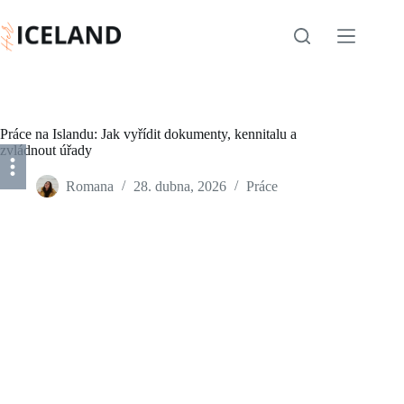
Skip
to
content
Práce na Islandu: Jak vyřídit dokumenty, kennitalu a
zvládnout úřady
Romana
28. dubna, 2026
Práce