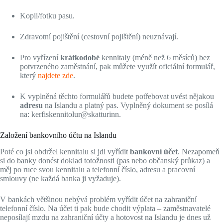
Kopii/fotku pasu.
Zdravotní pojištění (cestovní pojištění) neuznávají.
Pro vyřízení
krátkodobé
kennitaly (méně než 6 měsíců) bez
potvrzeného zaměstnání, pak můžete využít oficiální formulář,
který
najdete zde
.
K vyplněná těchto formulářů budete potřebovat uvést nějakou
adresu
na Islandu a platný pas. Vyplněný dokument se posílá
na: kerfiskennitolur@skatturinn.
Založení bankovního účtu na Islandu
Poté co jsi obdržel kennitalu si jdi vyřídit
bankovní účet
. Nezapomeň
si do banky donést doklad totožnosti (pas nebo občanský průkaz) a
měj po ruce svou kennitalu a telefonní číslo, adresu a pracovní
smlouvy (ne každá banka ji vyžaduje).
V bankách většinou nebývá problém vyřídit účet na zahraniční
telefonní číslo. Na účet ti pak bude chodit výplata – zaměstnavatelé
neposílají mzdu na zahraniční účty a hotovost na Islandu je dnes už