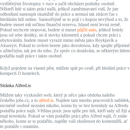
vytištěnými životopisy v ruce a začít obcházet podniky osobně.
Někteří lidé si takto práci našli, jelikož zaměstnavatel vidí, že jste
odhodlaní nastoupit okamžitě do práce a nemusí tak ztrácet čas s
hledáním lidí online. Samozřejmě se to pojí i s kupou nevýhod a to, že
budete muset mít určitou finanční rezervu, Island není levná země.
Pokud nechcete stopovat, budete si muset
půjčit auto
, jelikož hotely
jsou od sebe desítky, ne-li stovky kilometrů a pokud chcete práci s
ubytováním, budete muset vyrazit mimo města jako Reykjavík a
Akureyri. Pokud to ovšem berete jako dovolenou, kdy spojíte příjemné
s užitečným, tak jen do toho. Ze zpráv co dostávám, se některým lidem
podařila najít práce i takto osobně.
Když pojedete na vlastní pěst, můžete spát po cestě, při hledání práce v
kempech či hostelech.
Stránka Alfred.is
Můžete taky vyzkoušet web, který je něco jako obdoba našeho
českého jobs.cz, a to
alfred.is
. Najdete tam mnoho pracovních nabídek,
nicméně osobně neznám nikoho, komu by se bez
kennitaly
na Alfredu
podařila práce najít. Většina pozic jsou spíše pro lidi, kteří tady už žijí a
mají
kennitalu
. Pokud se vám podařilo práci přes Alfred najít, či znáte
někoho, komu se to podařilo, napište vaši zkušenost do komentářů, ať
to pomůže i ostatním.