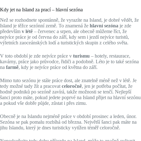
Kdy jet na Island za prací – hlavní sezóna
Než se rozhodnete spontánně, že vyrazíte na Island, je dobré vědět, že
Island je těžce sezónní země. To znamená že
hlavní sezóna
je zde
především
v létě
– červenec a srpen, ale obecně můžeme říct, že
nejvíce práce je od června do září, kdy sem i jezdí nejvíce turistů,
výletních zaoceánských lodí a turistických skupin z celého světa.
V toto období je zde nejvíce práce v
turismu
– hotely, restaurace,
kavárny, práce jako průvodce, řidiči a podobně. Léto je to také sezóna
na
farmě
, kdy je nejvíce práce od května do září.
Mimo tuto sezónu je stále práce dost, ale znatelně méně než v létě. Je
tedy možné tady žít a pracovat
celoročně
, jen je potřeba počítat, že
hodně podniků po sezóně zavírá, takže možnosti se tenčí. Nejlepší
šanci proto máte, pokud jedete poprvé na Island přijet na hlavní sezónu
a pokud vše dobře půjde, zůstat i přes zimu.
Obecně je na Islandu nejméně práce v období prosinec a leden, únor.
Sezóna se pak pomalu rozbíhá od března. Největší šanci pak máte na
jihu Islandu, který je dnes turisticky vytížen téměř celoročně.
Nepodceňujte tedy dobu příjezdu na Island, může to značně ovlivnit