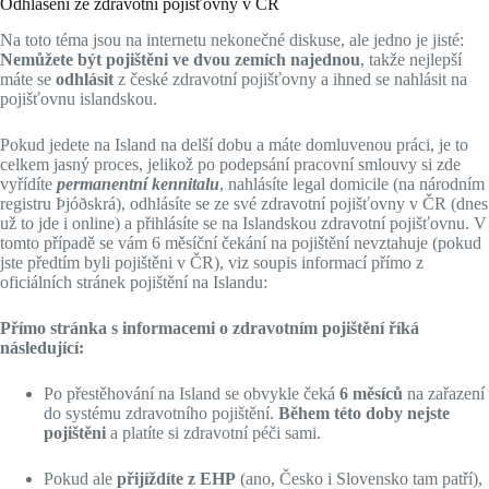
Odhlášení ze zdravotní pojišťovny v ČR
Na toto téma jsou na internetu nekonečné diskuse, ale jedno je jisté:
Nemůžete být pojištěni ve dvou zemích najednou
, takže nejlepší
máte se
odhlásit
z české zdravotní pojišťovny a ihned se nahlásit na
pojišťovnu islandskou.
Pokud jedete na Island na delší dobu a máte domluvenou práci, je to
celkem jasný proces, jelikož po podepsání pracovní smlouvy si zde
vyřídíte
permanentní kennitalu
, nahlásíte legal domicile (na národním
registru Þjóðskrá), odhlásíte se ze své zdravotní pojišťovny v ČR (dnes
už to jde i online) a přihlásíte se na Islandskou zdravotní pojišťovnu. V
tomto případě se vám 6 měsíční čekání na pojištění nevztahuje (pokud
jste předtím byli pojištěni v ČR), viz soupis informací přímo z
oficiálních stránek pojištění na Islandu:
Přímo stránka s informacemi o zdravotním pojištění říká
následující:
Po přestěhování na Island se obvykle čeká
6 měsíců
na zařazení
do systému zdravotního pojištění.
Během této doby nejste
pojištěni
a platíte si zdravotní péči sami.
Pokud ale
přijíždíte z EHP
(ano, Česko i Slovensko tam patří),