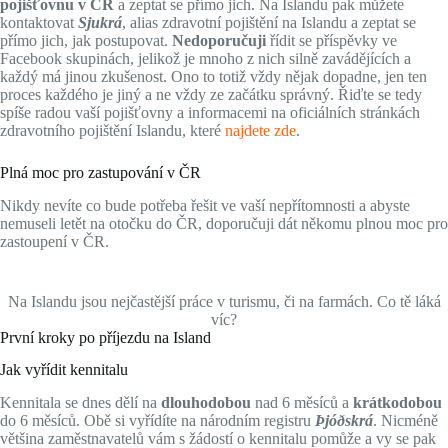
pojišťovnu v ČR
a zeptat se přímo jich. Na Islandu pak můžete
kontaktovat
Sjukrá
, alias zdravotní pojištění na Islandu a zeptat se
přímo jich, jak postupovat.
Nedoporučuji
řídit se příspěvky ve
Facebook skupinách, jelikož je mnoho z nich silně zavádějících a
každý má jinou zkušenost. Ono to totiž vždy nějak dopadne, jen ten
proces každého je jiný a ne vždy ze začátku správný. Řiďte se tedy
spíše radou vaší pojišťovny a informacemi na oficiálních stránkách
zdravotního pojištění Islandu, které
najdete zde
.
Plná moc pro zastupování v ČR
Nikdy nevíte co bude potřeba řešit ve vaší nepřítomnosti a abyste
nemuseli letět na otočku do ČR, doporučuji dát někomu plnou moc pro
zastoupení v ČR.
Na Islandu jsou nejčastější práce v turismu, či na farmách. Co tě láká
víc?
První kroky po příjezdu na Island
Jak vyřídit kennitalu
Kennitala se dnes dělí na
dlouhodobou
nad 6 měsíců a
krátkodobou
do 6 měsíců. Obě si vyřídíte na národním registru
Þjóðskrá
. Nicméně
většina zaměstnavatelů vám s žádostí o kennitalu pomůže a vy se pak