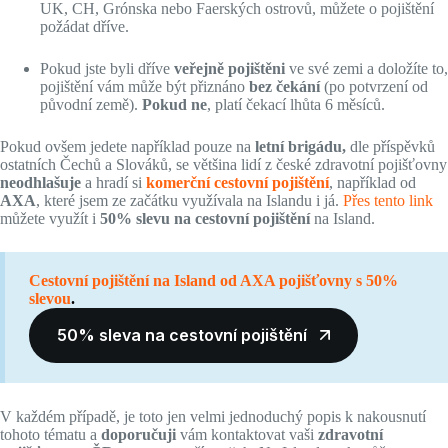
UK, CH, Grónska nebo Faerských ostrovů, můžete o pojištění
požádat dříve.
Pokud jste byli dříve
veřejně pojištěni
ve své zemi a doložíte to,
pojištění vám může být přiznáno
bez čekání
(po potvrzení od
původní země).
Pokud ne
, platí čekací lhůta 6 měsíců.
Pokud ovšem jedete například pouze na
letní brigádu,
dle příspěvků
ostatních Čechů a Slováků, se většina lidí z české zdravotní pojišťovny
neodhlašuje
a hradí si
komerční cestovní pojištění
, například od
AXA
, které jsem ze začátku využívala na Islandu i já.
Přes tento link
můžete využít i
50% slevu na cestovní pojištění
na Island.
Cestovní pojištění na Island od AXA pojišťovny s 50%
slevou
.
50% sleva na cestovní pojištění
V každém případě, je toto jen velmi jednoduchý popis k nakousnutí
tohoto tématu a
doporučuji
vám kontaktovat vaši
zdravotní