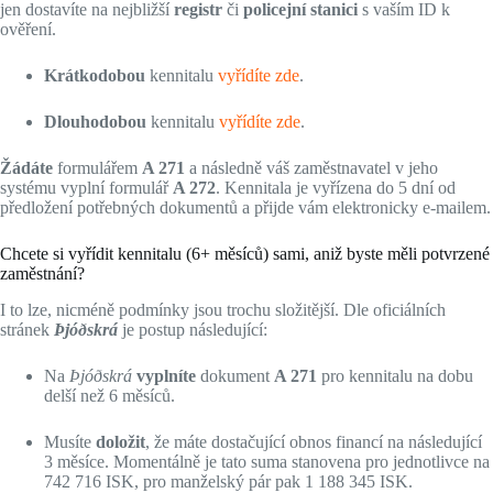
jen dostavíte na nejbližší
registr
či
policejní stanici
s vaším ID k
ověření.
Krátkodobou
kennitalu
vyřídíte zde
.
Dlouhodobou
kennitalu
vyřídíte zde
.
Žádáte
formulářem
A 271
a následně váš zaměstnavatel v jeho
systému vyplní formulář
A 272
. Kennitala je vyřízena do 5 dní od
předložení potřebných dokumentů a přijde vám elektronicky e-mailem.
Chcete si vyřídit kennitalu (6+ měsíců) sami, aniž byste měli potvrzené
zaměstnání?
I to lze, nicméně podmínky jsou trochu složitější. Dle oficiálních
stránek
Þjóðskrá
je postup následující:
Na
Þjóðskrá
vyplníte
dokument
A 271
pro kennitalu na dobu
delší než 6 měsíců.
Musíte
doložit
, že máte dostačující obnos financí na následující
3 měsíce. Momentálně je tato suma stanovena pro jednotlivce na
742 716 ISK, pro manželský pár pak 1 188 345 ISK.