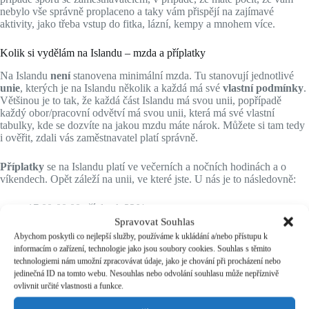
nebylo vše správně proplaceno a taky vám přispějí na zajímavé
aktivity, jako třeba vstup do fitka, lázní, kempy a mnohem více.
Kolik si vydělám na Islandu – mzda a příplatky
Na Islandu
není
stanovena minimální mzda. Tu stanovují jednotlivé
unie
, kterých je na Islandu několik a každá má své
vlastní podmínky
.
Většinou je to tak, že každá část Islandu má svou unii, popřípadě
každý obor/pracovní odvětví má svou unii, která má své vlastní
tabulky, kde se dozvíte na jakou mzdu máte nárok. Můžete si tam tedy
i ověřit, zdali vás zaměstnavatel platí správně.
Příplatky
se na Islandu platí ve večerních a nočních hodinách a o
víkendech. Opět záleží na unii, ve které jste. U nás je to následovně:
17:00-00:00 příplatek
33%
Spravovat Souhlas
00:00-8:00 příplatek
45%
Abychom poskytli co nejlepší služby, používáme k ukládání a/nebo přístupu k
Víkendy příplatek
45%
informacím o zařízení, technologie jako jsou soubory cookies. Souhlas s těmito
technologiemi nám umožní zpracovávat údaje, jako je chování při procházení nebo
jedinečná ID na tomto webu. Nesouhlas nebo odvolání souhlasu může nepříznivě
Pracovní doba na Islandu
ovlivnit určité vlastnosti a funkce.
Kolik hodin za měsíc se opět bude odvíjet od vaší pracovní pozice.