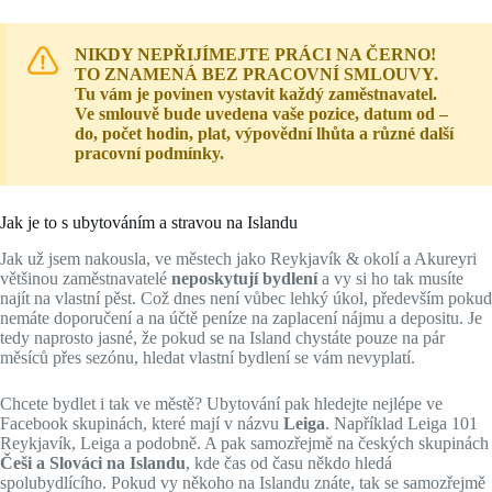
NIKDY NEPŘIJÍMEJTE PRÁCI NA ČERNO!
TO ZNAMENÁ BEZ PRACOVNÍ SMLOUVY.
Tu vám je povinen vystavit každý zaměstnavatel.
Ve smlouvě bude uvedena vaše pozice, datum od –
do, počet hodin, plat, výpovědní lhůta a různé další
pracovní podmínky.
Jak je to s ubytováním a stravou na Islandu
Jak už jsem nakousla, ve městech jako Reykjavík & okolí a Akureyri
většinou zaměstnavatelé
neposkytují bydlení
a vy si ho tak musíte
najít na vlastní pěst. Což dnes není vůbec lehký úkol, především pokud
nemáte doporučení a na účtě peníze na zaplacení nájmu a depositu. Je
tedy naprosto jasné, že pokud se na Island chystáte pouze na pár
měsíců přes sezónu, hledat vlastní bydlení se vám nevyplatí.
Chcete bydlet i tak ve městě? Ubytování pak hledejte nejlépe ve
Facebook skupinách, které mají v názvu
Leiga
. Například Leiga 101
Reykjavík, Leiga a podobně. A pak samozřejmě na českých skupinách
Češi a Slováci na Islandu
, kde čas od času někdo hledá
spolubydlícího. Pokud vy někoho na Islandu znáte, tak se samozřejmě