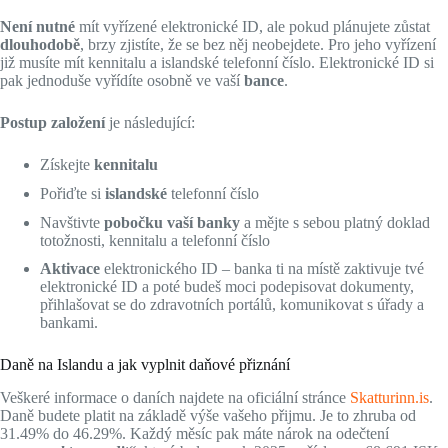
Není nutné
mít vyřízené elektronické ID, ale pokud plánujete zůstat
dlouhodobě
, brzy zjistíte, že se bez něj neobejdete. Pro jeho vyřízení
již musíte mít kennitalu a islandské telefonní číslo. Elektronické ID si
pak jednoduše vyřídíte osobně ve vaší
bance
.
Postup založení
je následující:
Získejte
kennitalu
Pořiďte si
islandské
telefonní číslo
Navštivte
pobočku vaší banky
a mějte s sebou platný doklad
totožnosti, kennitalu a telefonní číslo
Aktivace
elektronického ID – banka ti na místě zaktivuje tvé
elektronické ID a poté budeš moci podepisovat dokumenty,
přihlašovat se do zdravotních portálů, komunikovat s úřady a
bankami.
Daně na Islandu a jak vyplnit daňové přiznání
Veškeré informace o daních najdete na oficiální stránce
Skatturinn.is
.
Daně budete platit na základě výše vašeho přijmu. Je to zhruba od
31.49% do 46.29%. Každý měsíc pak máte nárok na odečtení