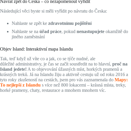
Návrat zpět do Česka – co nezapomenout vyřídit
Následující věci byste si měli vyřídit po návratu do Česka:
Nahlaste se zpět ke
zdravotnímu pojištění
Nahlaste se na
úřad práce
, pokud
nenastupujete
okamžitě do
jiného zaměstnání
Objev Island: Interaktivní mapa Islandu
Tak, teď když už víte co a jak, co se týče nudné, ale
důležité administrativy, je čas se začít soustředit na to hlavní,
proč na
Island jedete!
A to objevování úžasných míst, horkých pramenů a
krásných treků. Já na Islandu žiju a aktivně cestuju už od roku 2016 a
tyto roky zkušeností na cestách, jsem pro vás zaznamenala do
Mapy:
To nejlepší z Islandu
s více než 800 lokacemi – krásná místa, treky,
horké prameny, chaty, restaurace a mnohem mnohem víc.