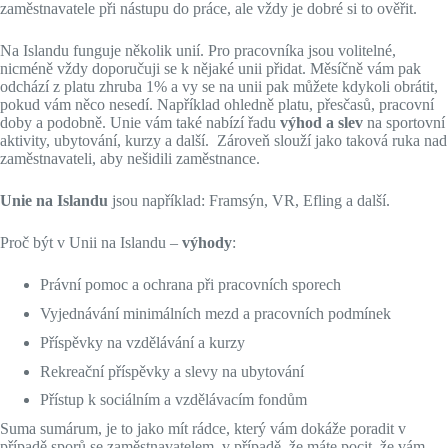
zaměstnavatele při nástupu do práce, ale vždy je dobré si to ověřit.
Na Islandu funguje několik unií. Pro pracovníka jsou volitelné,
nicméně vždy doporučuji se k nějaké unii přidat. Měsíčně vám pak
odchází z platu zhruba 1% a vy se na unii pak můžete kdykoli obrátit,
pokud vám něco nesedí. Například ohledně platu, přesčasů, pracovní
doby a podobně. Unie vám také nabízí řadu
výhod a slev
na sportovní
aktivity, ubytování, kurzy a další. Zároveň slouží jako taková ruka nad
zaměstnavateli, aby nešidili zaměstnance.
Unie na Islandu
jsou například: Framsýn, VR, Efling a další.
Proč být v Unii na Islandu –
výhody
:
Právní pomoc a ochrana při pracovních sporech
Vyjednávání minimálních mezd a pracovních podmínek
Příspěvky na vzdělávání a kurzy
Rekreační příspěvky a slevy na ubytování
Přístup k sociálním a vzdělávacím fondům
Suma sumárum, je to jako mít rádce, který vám dokáže poradit v
případě sporů se zaměstnavatelem, v případě, že máte pocit, že vám