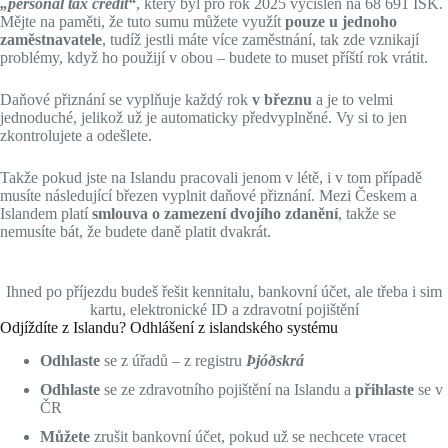
„personal tax credit“
, který byl pro rok 2025 vyčíslen na 68 691 ISK.
Mějte na paměti, že tuto sumu můžete využít
pouze u jednoho
zaměstnavatele
, tudíž jestli máte více zaměstnání, tak zde vznikají
problémy, když ho použijí v obou – budete to muset příští rok vrátit.
Daňové přiznání se vyplňuje každý rok
v březnu
a je to velmi
jednoduché, jelikož už je automaticky předvyplněné. Vy si to jen
zkontrolujete a odešlete.
Takže pokud jste na Islandu pracovali jenom v létě, i v tom případě
musíte následující březen vyplnit daňové přiznání. Mezi Českem a
Islandem platí
smlouva o zamezení dvojího zdanění
, takže se
nemusíte bát, že budete daně platit dvakrát.
Ihned po příjezdu budeš řešit kennitalu, bankovní účet, ale třeba i sim
kartu, elektronické ID a zdravotní pojištění
Odjíždíte z Islandu? Odhlášení z islandského systému
Odhlaste
se z úřadů – z registru
Þjóðskrá
Odhlaste
se ze zdravotního pojištění na Islandu a
přihlaste
se v
ČR
Můžete
zrušit bankovní účet, pokud už se nechcete vracet