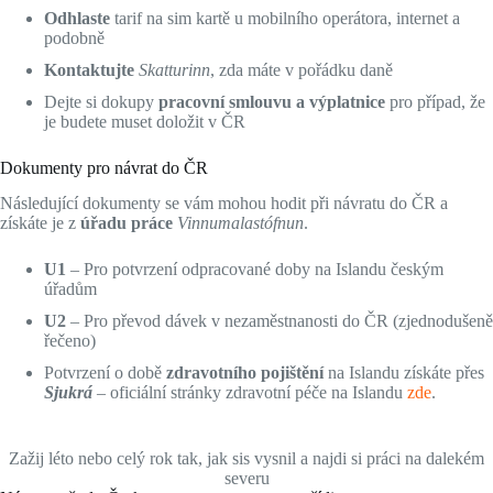
Odhlaste
tarif na sim kartě u mobilního operátora, internet a
podobně
Kontaktujte
Skatturinn
, zda máte v pořádku daně
Dejte si dokupy
pracovní smlouvu a výplatnice
pro případ, že
je budete muset doložit v ČR
Dokumenty pro návrat do ČR
Následující dokumenty se vám mohou hodit při návratu do ČR a
získáte je z
úřadu práce
Vinnumalastófnun
.
U1
– Pro potvrzení odpracované doby na Islandu českým
úřadům
U2
– Pro převod dávek v nezaměstnanosti do ČR (zjednodušeně
řečeno)
Potvrzení o době
zdravotního pojištění
na Islandu získáte přes
Sjukrá
– oficiální stránky zdravotní péče na Islandu
zde
.
Zažij léto nebo celý rok tak, jak sis vysnil a najdi si práci na dalekém
severu