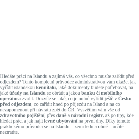
Hledáte práci na Islandu a zajímá vás, co všechno musíte zařídit před
odjezdem? Tento kompletní průvodce administrativou vám ukáže, jak
vyřídit islandskou
kennitalu
, jaké dokumenty budete potřebovat, na
jaké
úřady na Islandu
se obrátit a jakou
banku či mobilního
operátora
zvolit. Dozvíte se také, co je nutné vyřídit ještě v
Česku
před odjezdem
, co zařídit hned po příjezdu na Island a na co
nezapomenout při návratu zpět do ČR. Vysvětlím vám vše od
zdravotního pojištění
, přes
daně
a
národní registr
, až po tipy, kde
hledat práci a jak najít
levné ubytování
na první dny. Díky tomuto
praktickému průvodci se na Islandu – zemi ledu a ohně – určitě
neztratíte.