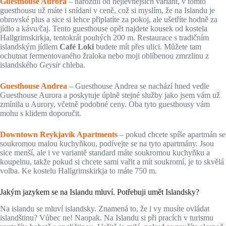
Guesthouse Aurora
– narozdíl od nejlevnějších variant, v tomto
guesthousu už máte i snídani v ceně, což si myslím, že na Islandu je
obrovské plus a sice si lehce připlatíte za pokoj, ale ušetříte hodně za
jídlo a kávu/čaj. Tento guesthouse opět najdete kousek od kostela
Hallgrimskirkja, tentokrát pouhých 200 m. Restaurace s tradičním
islandským jídlem
Café Loki
budete mít přes ulici. Můžete tam
ochutnat fermentovaného žraloka nebo moji oblíbenou zmrzlinu z
islandského
Geysir
chleba.
Guesthouse Andrea
– Guesthouse Andrea se nachází hned vedle
Guesthouse Aurora a poskytuje úplně stejné služby jako jsem vám už
zmínila u Aurory, včetně podobné ceny. Oba tyto guesthousy vám
mohu s klidem doporučit.
Downtown Reykjavík Apartments
– pokud chcete spíše apartmán se
soukromou malou kuchyňkou, podívejte se na tyto apartmány. Jsou
sice menší, ale i ve variantě standard máte soukromou kuchyňku a
koupelnu, takže pokud si chcete sami vařit a mít soukromí, je to skvělá
volba. Ke kostelu Hallgrimskirkja to máte 750 m.
Jakým jazykem se na Islandu mluví. Potřebuji umět Islandsky?
Na islandu se mluví islandsky. Znamená to, že i vy musíte ovládat
islandštinu? Vůbec ne! Naopak. Na Islandu si při pracích v turismu