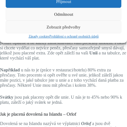
Odhadem můžeme říct, že to bývá
168 – 173 hodin měsíčně
.
Příjmout
Většinou se pracují 8 nebo 12 hodinové směny, ale opět záleží na
podniku, ve kterém budete pracovat, jak má nastavené směny.
Odmítnout
Přesčasy a svátky na Islandu
Zobrazit předvolby
Dnes už to není tak běžné, jako před lety, když jsem na Islandu
Zásady cookies
Prohlášení o ochraně osobních údajů
začínala a
přesčasy
byly na denním pořádku. Dnes už jsou podniky na
peníze opatrné a ne každý zaměstnavatel vám přesčasy umožní. Pokud
si chcete vydělat co nejvíce peněz, přesčasy samozřejmě smysl dávají,
jelikož jsou placené extra. Zde opět záleží na vaši
Unii
a na tabulce, ze
které vychází váš plat.
Například
u nás to je (práce v restauraci/hotelu) 80% extra za
přesčasy. Toto procento si opět ověřte u své unie, jelikož záleží jakou
máte pozici, v jaké tabulce jste u unie a z toho vychází daná platba za
přesčasy. Některé Unie mou mít přesčas i kolem 38%.
Svátky
jsou pak placeny opět dle unie. U nás je to 45% nebo 90% k
platu, záleží o jaký svátek se jedná.
Jak je placená dovolená na Islandu – Orlof
Dovolená se na Islandu nazývá ve výplatnici
Orlof
a jsou dvě