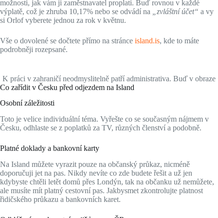
možnosti, jak vám ji zaměstnavatel proplatí. Buď rovnou v každé
výplatě, což je zhruba 10,17% nebo se odvádí na
„zvláštní účet“
a vy
si Orlof vyberete jednou za rok v květnu.
Vše o dovolené se dočtete přímo na stránce
island.is
, kde to máte
podrobněji rozepsané.
K práci v zahraničí neodmyslitelně patří administrativa. Buď v obraze
Co zařídit v Česku před odjezdem na Island
Osobní záležitosti
Toto je velice individuální téma. Vyřešte co se současným nájmem v
Česku, odhlaste se z poplatků za TV, různých členství a podobně.
Platné doklady a bankovní karty
Na Island můžete vyrazit pouze na občanský průkaz, nicméně
doporučuji jet na pas. Nikdy nevíte co zde budete řešit a už jen
kdybyste chtěli letět domů přes Londýn, tak na občanku už nemůžete,
ale musíte mít platný cestovní pas. Jakbysmet zkontrolujte platnost
řidičského průkazu a bankovních karet.