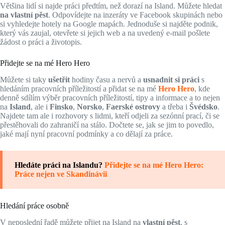
Většina lidí si najde práci předtím, než dorazí na Island. Můžete hledat
na vlastní pěst
. Odpovídejte na inzeráty ve Facebook skupinách nebo
si vyhledejte hotely na Google mapách. Jednoduše si najděte podnik,
který vás zaujal, otevřete si jejich web a na uvedený e-mail pošlete
žádost o práci a životopis.
Přidejte se na mé Hero Hero
Můžete si taky
ušetřit
hodiny času a nervů a
usnadnit si práci
s
hledáním pracovních příležitostí a přidat se na mé
Hero Hero
, kde
denně sdílím výběr pracovních příležitostí, tipy a informace a to nejen
na
Island
, ale i
Finsko
,
Norsko
,
Faerské ostrovy
a třeba i
Švédsko
.
Najdete tam ale i rozhovory s lidmi, kteří odjeli za sezónní prací, či se
přestěhovali do zahraničí na stálo. Dočtete se, jak se jim to povedlo,
jaké mají nyní pracovní podmínky a co dělají za práce.
Hledáte práci na Islandu?
Přidejte se na mé Hero Hero:
Práce nejen ve Skandinávii
Hledání práce osobně
V neposlední řadě můžete přijet na Island na
vlastní pěst
, s