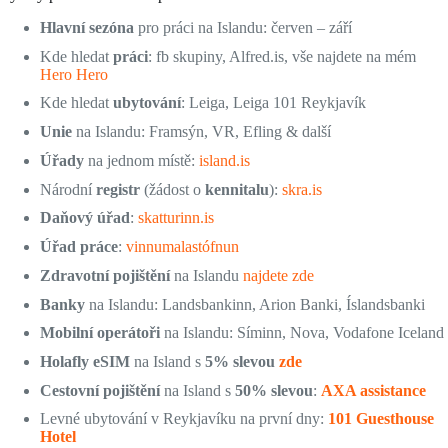
Hlavní sezóna
pro práci na Islandu: červen – září
Kde hledat
práci
: fb skupiny, Alfred.is, vše najdete na mém
Hero Hero
Kde hledat
ubytování
: Leiga, Leiga 101 Reykjavík
Unie
na Islandu: Framsýn, VR, Efling & další
Úřady
na jednom místě:
island.is
Národní
registr
(žádost o
kennitalu
):
skra.is
Daňový úřad
:
skatturinn.is
Úřad práce
:
vinnumalastófnun
Zdravotní pojištění
na Islandu
najdete zde
Banky
na Islandu: Landsbankinn, Arion Banki, Íslandsbanki
Mobilní operátoři
na Islandu: Síminn, Nova, Vodafone Iceland
Holafly eSIM
na Island s
5% slevou
zde
Cestovní pojištění
na Island s
50% slevou
:
AXA assistance
Levné ubytování v Reykjavíku na první dny:
101 Guesthouse
Hotel