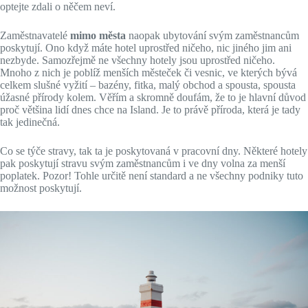
optejte zdali o něčem neví.
Zaměstnavatelé
mimo města
naopak ubytování svým zaměstnancům
poskytují. Ono když máte hotel uprostřed ničeho, nic jiného jim ani
nezbyde. Samozřejmě ne všechny hotely jsou uprostřed ničeho.
Mnoho z nich je poblíž menších městeček či vesnic, ve kterých bývá
celkem slušné vyžití – bazény, fitka, malý obchod a spousta, spousta
úžasné přírody kolem. Věřím a skromně doufám, že to je hlavní důvod
proč většina lidí dnes chce na Island. Je to právě příroda, která je tady
tak jedinečná.
Co se týče stravy, tak ta je poskytovaná v pracovní dny. Některé hotely
pak poskytují stravu svým zaměstnancům i ve dny volna za menší
poplatek. Pozor! Tohle určitě není standard a ne všechny podniky tuto
možnost poskytují.