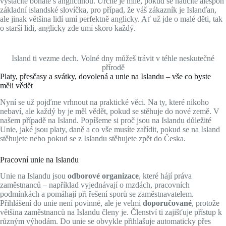
vystačíte bohatě s angličtinou. Určitě je milé, pokud se naučíte alespoň
základní islandské slovíčka, pro případ, že váš zákazník je Islanďan,
ale jinak většina lidí umí perfektně anglicky. Ať už jde o malé děti, tak
o starší lidi, anglicky zde umí skoro každý.
Island ti vezme dech. Volné dny můžeš trávit v téhle neskutečné
přírodě
Platy, přesčasy a svátky, dovolená a unie na Islandu – vše co byste
měli vědět
Nyní se už pojďme vrhnout na praktické věci. Na ty, které nikoho
nebaví, ale každý by je měl vědět, pokud se stěhuje do nové země. V
našem případě na Island. Popíšeme si proč jsou na Islandu důležité
Unie, jaké jsou platy, daně a co vše musíte zařídit, pokud se na Island
stěhujete nebo pokud se z Islandu stěhujete zpět do Česka.
Pracovní unie na Islandu
Unie na Islandu jsou
odborové organizace
, které hájí práva
zaměstnanců – například vyjednávají o mzdách, pracovních
podmínkách a pomáhají při řešení sporů se zaměstnavatelem.
Přihlášení do unie není povinné, ale je velmi
doporučované
, protože
většina zaměstnanců na Islandu členy je. Členství ti zajišťuje přístup k
různým výhodám. Do unie se obvykle přihlašuje automaticky přes