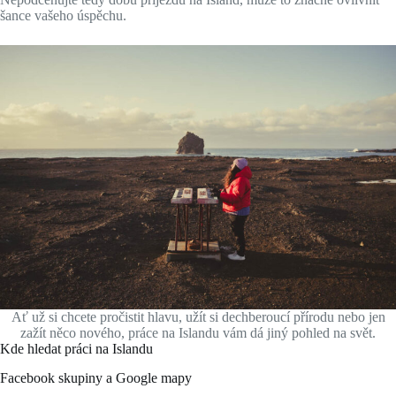
šance vašeho úspěchu.
Ať už si chcete pročistit hlavu, užít si dechberoucí přírodu nebo jen
zažít něco nového, práce na Islandu vám dá jiný pohled na svět.
Kde hledat práci na Islandu
Facebook skupiny a Google mapy